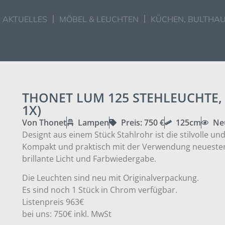
AKTUELLES
MÖBEL & LEUCHTEN
KÜCHEN, BULTHAU
THONET LUM 125 STEHLEUCHTE,
1X)
Von Thonet
Lampen
Preis: 750 €
125cm
Ne
Designt aus einem Stück Stahlrohr ist die stilvolle u
Kompakt und praktisch mit der Verwendung neuester L
brillante Licht und Farbwiedergabe.
Die Leuchten sind neu mit Originalverpackung.
Es sind noch 1 Stück in Chrom verfügbar.
Listenpreis 963€
bei uns: 750€ inkl. MwSt