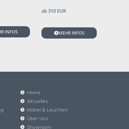
ab 310 EUR
R INFOS
MEHR INFOS
Home
Aktuelles
ng
Möbel & Leuchten
Über Uns
Showroom