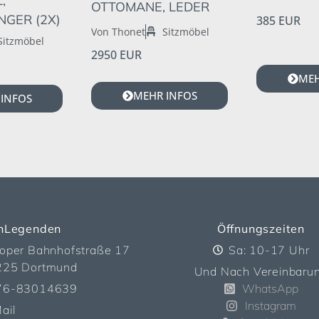
,
OTTOMANE, LEDER
NGER (2X)
385 EUR
Von Thonet
Sitzmöbel
Sitzmöbel
2950 EUR
MEH
MEHR INFOS
INFOS
nLegenden
Öffnungszeiten
oper Bahnhofstraße 17
Sa: 10-17 Uhr
225 Dortmund
Und Nach Vereinbaru
76-83014639
WhatsApp
Instagram
ail