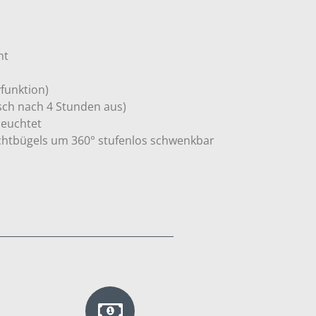
ht
yfunktion)
isch nach 4 Stunden aus)
eleuchtet
ichtbügels um 360° stufenlos schwenkbar