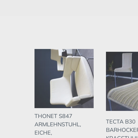
THONET S847
TECTA B30
ARMLEHNSTUHL,
BARHOCKER
EICHE,