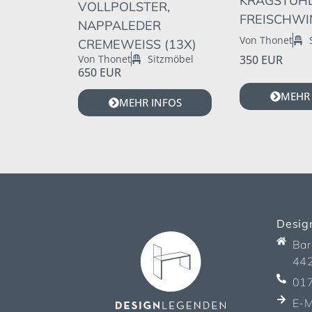
KRAGSTUHL
VOLLPOLSTER,
FREISCHWI
NAPPALEDER
Von Thonet
CREMEWEISS (13X)
Von Thonet
Sitzmöbel
350 EUR
650 EUR
MEHR 
MEHR INFOS
Desig
Bar
44
01
E-M