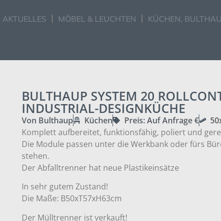
AKTUELLES
MÖBEL & LEUCHTEN
KÜCHEN, BULTHAU
BULTHAUP SYSTEM 20 ROLLCONT
INDUSTRIAL-DESIGNKÜCHE
Von Bulthaup
Küchen
Preis: Auf Anfrage €
50
Komplett aufbereitet, funktionsfähig, poliert und gere
Die Module passen unter die Werkbank oder fürs Bür
stehen.
Der Abfalltrenner hat neue Plastikeinsätze
In sehr gutem Zustand!
Die Maße: B50xT57xH63cm
Der Mülltrenner ist verkauft!