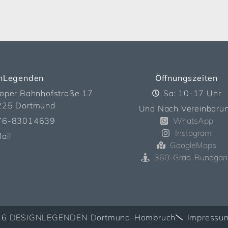
nLegenden
Öffnungszeiten
oper Bahnhofstraße 17
Sa: 10-17 Uhr
225 Dortmund
Und Nach Vereinbaru
76-83014639
WhatsApp
Instagram
ail
GoogleMaps
360-Grad-Rundgan
026 DESIGNLEGENDEN Dortmund-Hombruch
Impressu