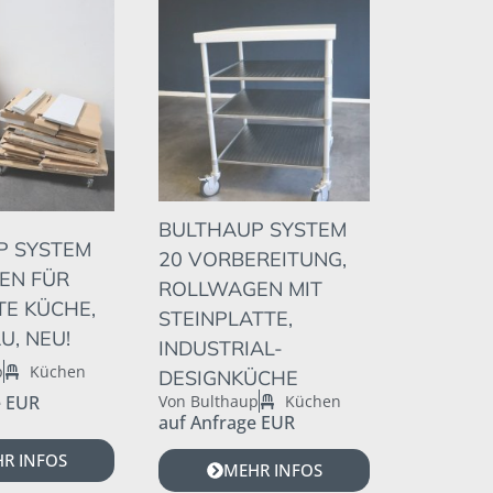
BULTHAUP SYSTEM
P SYSTEM
20 VORBEREITUNG,
EN FÜR
ROLLWAGEN MIT
E KÜCHE,
STEINPLATTE,
U, NEU!
INDUSTRIAL-
p
Küchen
DESIGNKÜCHE
e EUR
Von Bulthaup
Küchen
auf Anfrage EUR
R INFOS
MEHR INFOS