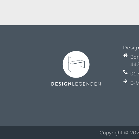
Desig
Bar
44
01
E-M
Copyright © 2