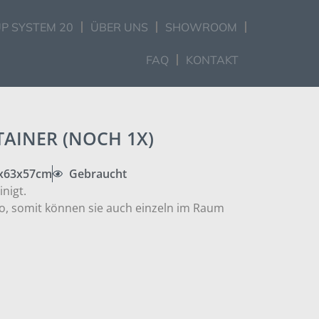
P SYSTEM 20
ÜBER UNS
SHOWROOM
FAQ
KONTAKT
AINER (NOCH 1X)
x63x57cm
Gebraucht
inigt.
o, somit können sie auch einzeln im Raum