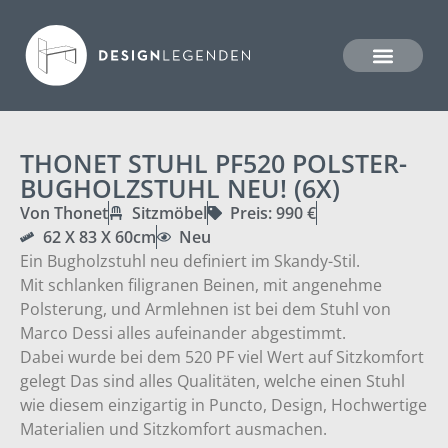
THONET STUHL PF520 POLSTER-
BUGHOLZSTUHL NEU! (6X)
Von Thonet
Sitzmöbel
Preis: 990 €
62 X 83 X 60cm
Neu
Ein Bugholzstuhl neu definiert im Skandy-Stil.
Mit schlanken filigranen Beinen, mit angenehme
Polsterung, und Armlehnen ist bei dem Stuhl von
Marco Dessi alles aufeinander abgestimmt.
Dabei wurde bei dem 520 PF viel Wert auf Sitzkomfort
gelegt Das sind alles Qualitäten, welche einen Stuhl
wie diesem einzigartig in Puncto, Design, Hochwertige
Materialien und Sitzkomfort ausmachen.