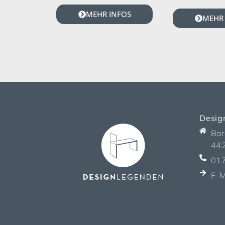
MEHR INFOS
MEHR 
Desig
Bar
44
01
E-M