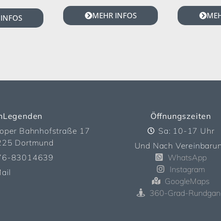
MEHR INFOS
MEH
INFOS
nLegenden
Öffnungszeiten
oper Bahnhofstraße 17
Sa: 10-17 Uhr
225 Dortmund
Und Nach Vereinbaru
76-83014639
WhatsApp
Instagram
ail
GoogleMaps
360-Grad-Rundgan